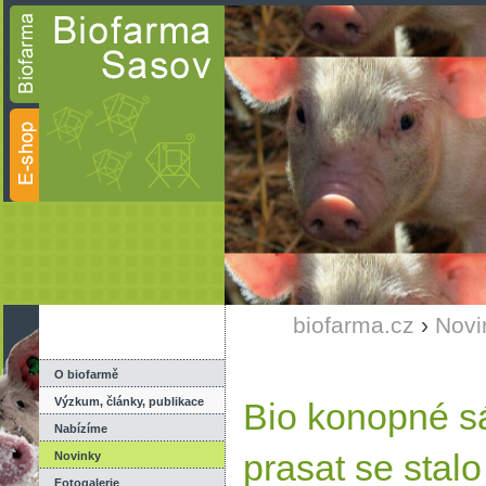
biofarma.cz
›
Novi
O biofarmě
Výzkum, články, publikace
Bio konopné sá
Nabízíme
prasat se stal
Novinky
Fotogalerie