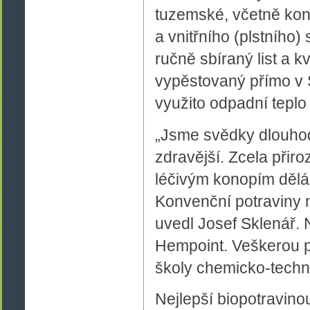
tuzemské, včetně kon
a vnitřního (plstního)
ručně sbíraný list a 
vypěstovaný přímo v 
využito odpadní teplo 
„Jsme svědky dlouhod
zdravější. Zcela přir
léčivým konopím dělá
Konvenční potraviny m
uvedl Josef Sklenář. 
Hempoint. Veškerou pr
školy chemicko-techn
Nejlepší biopotravino