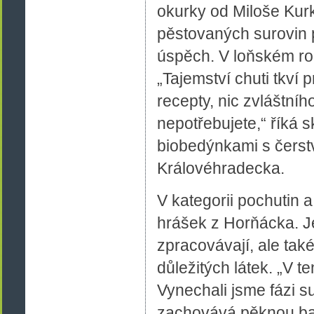
okurky od Miloše Kurk
pěstovaných surovin př
úspěch. V loňském ročn
„Tajemství chuti tkví 
recepty, nic zvláštní
nepotřebujete,“ říká 
biobedýnkami s čerst
Královéhradecka.
V kategorii pochutin a
hrášek z Horňácka. J
zpracovávají, ale tak
důležitých látek. „V t
Vynechali jsme fázi s
zachovává pěknou barv