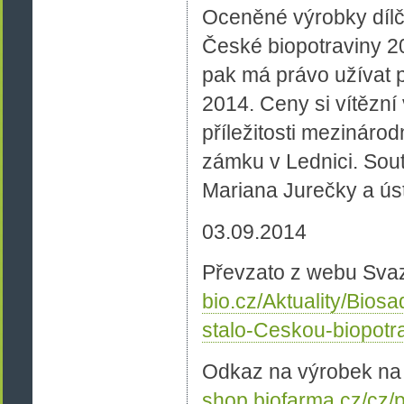
Oceněné výrobky dílč
České biopotraviny 2
pak má právo užívat 
2014. Ceny si vítězní
příležitosti mezináro
zámku v Lednici. Sout
Mariana Jurečky a úst
03.09.2014
Převzato z webu Sv
bio.cz/Aktuality/Bios
stalo-Ceskou-biopotr
Odkaz na výrobek na
shop.biofarma.cz/cz/