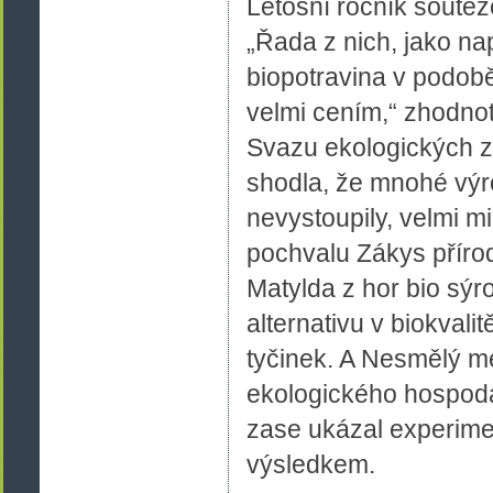
Letošní ročník soutěž
„Řada z nich, jako n
biopotravina v podobě
velmi cením,“ zhodno
Svazu ekologických z
shodla, že mnohé výr
nevystoupily, velmi mi
pochvalu Zákys příro
Matylda z hor bio sýr
alternativu v biokvali
tyčinek. A Nesmělý 
ekologického hospodá
zase ukázal experime
výsledkem.