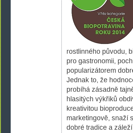
rostlinného původu, b
pro gastronomii, pochu
popularizátorem dobr
Jednak to, že hodnoce
probíhá zásadně tajn
hlasitých výkřiků obd
kreativitou bioproduc
marketingově, snaží 
dobré tradice a zálež