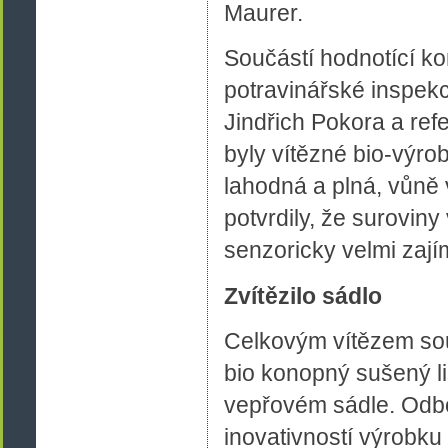
Maurer.
Součástí hodnotící ko
potravinářské inspekce
Jindřich Pokora a ref
byly vítězné bio-výro
lahodná a plná, vůně 
potvrdily, že suroviny
senzoricky velmi zají
Zvítězilo sádlo
Celkovým vítězem sout
bio konopný sušený l
vepřovém sádle. Odbo
inovativností výrobku