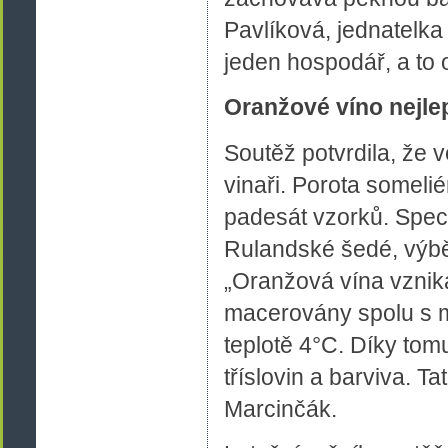
Pavlíková, jednatelka
jeden hospodář, a to o
Oranžové víno nejle
Soutěž potvrdila, že 
vinaři. Porota somelié
padesát vzorků. Speci
Rulandské šedé, výbě
„Oranžová vína vznika
macerovány spolu s mo
teplotě 4°C. Díky tom
tříslovin a barviva. T
Marcinčák.