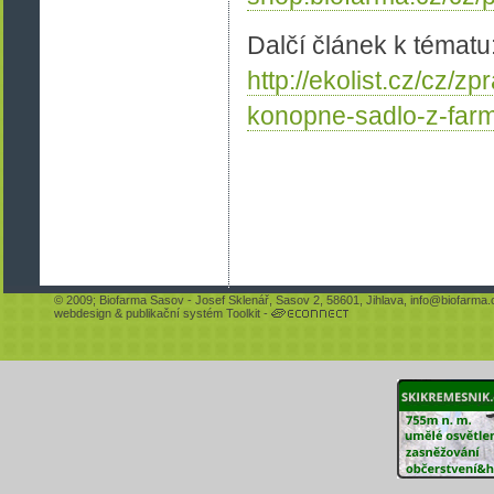
Dalčí článek k tématu
http://ekolist.cz/cz/z
konopne-sadlo-z-far
© 2009;
Biofarma Sasov
- Josef Sklenář, Sasov 2, 58601, Jihlava,
info@biofarma.
webdesign
&
publikační systém Toolkit
-