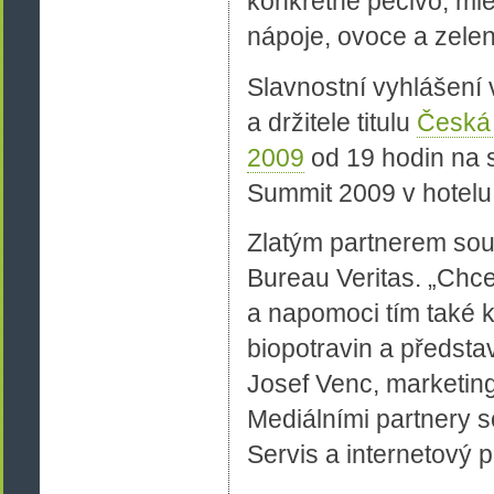
konkrétně pečivo, ml
nápoje, ovoce a zelen
Slavnostní vyhlášení 
a držitele titulu
Česká 
2009
od 19 hodin na 
Summit 2009 v hotelu 
Zlatým partnerem sou
Bureau Veritas. „Chc
a napomoci tím také 
biopotravin a představ
Josef Venc, marketin
Mediálními partnery 
Servis a internetový po