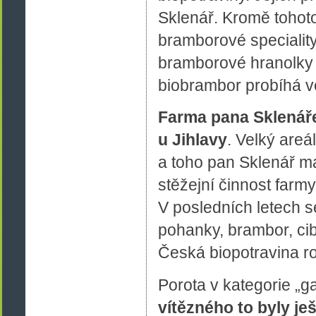
Sklenář. Kromě tohoto
bramborové specialit
bramborové hranolky 
biobrambor probíhá ve
Farma pana Sklenáře
u Jihlavy
. Velký areá
a toho pan Sklenář m
stěžejní činnost farmy
V posledních letech s
pohanky, brambor, cib
Česká biopotravina r
Porota v kategorie „g
vítězného to byly je