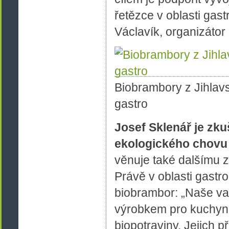
řetězce v oblasti gas
Václavík, organizátor
Biobrambory z Jihlavs
gastro
Josef Sklenář je zk
ekologického chovu 
věnuje také dalšímu z
Právě v oblasti gastr
biobrambor: „Naše va
výrobkem pro kuchyně,
biopotraviny. Jejich p