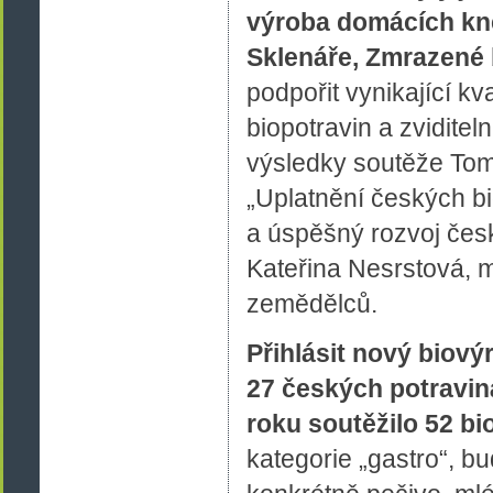
výroba domácích kne
Sklenáře, Zmrazené 
podpořit vynikající k
biopotravin a zviditel
výsledky soutěže Tom
„Uplatnění českých bi
a úspěšný rozvoj čes
Kateřina Nesrstová,
zemědělců.
Přihlásit nový biový
27 českých potraviná
roku soutěžilo 52 bi
kategorie „gastro“, bu