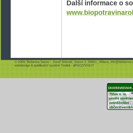
Další informace o sou
www.biopotravinaro
© 2009;
Biofarma Sasov
- Josef Sklenář, Sasov 2, 58601, Jihlava,
info@biofarma.
webdesign
&
publikační systém Toolkit
-