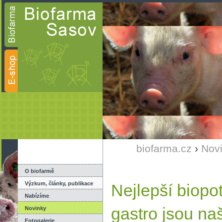
biofarma.cz
›
Nov
O biofarmě
Výzkum, články, publikace
Nejlepší biopo
Nabízíme
gastro jsou na
Novinky
Fotogalerie