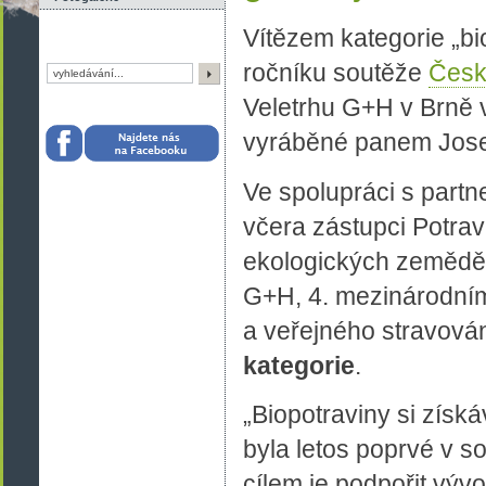
Vítězem kategorie „bi
ročníku soutěže
Česk
Veletrhu G+H v Brně 
vyráběné panem Josef
Ve spolupráci s partn
včera zástupci Potr
ekologických zeměděl
G+H, 4. mezinárodním
a veřejného stravován
kategorie
.
„Biopotraviny si získá
byla letos poprvé v s
cílem je podpořit vý