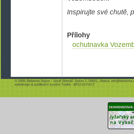
Inspirujte své chutě, 
Přílohy
ochutnavka Vozem
© 2009;
Biofarma Sasov
- Josef Sklenář, Sasov 2, 58601, Jihlava,
info@biofarma.
webdesign
&
publikační systém Toolkit
-