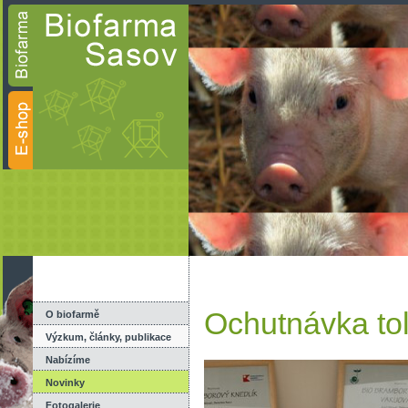
Ochutnávka to
O biofarmě
Výzkum, články, publikace
Nabízíme
Novinky
Fotogalerie