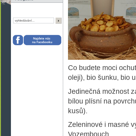
Co budete moci ochutna
oleji), bio šunku, bi
Jedinečná možnost za
bílou plísní na povrch
kusů).
Zeleninové i masné v
Vozembouch.