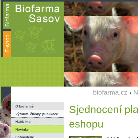
biofarma.cz
›
N
Sjednocení pl
O biofarmě
Výzkum, články, publikace
eshopu
Nabízíme
Novinky
Fotogalerie