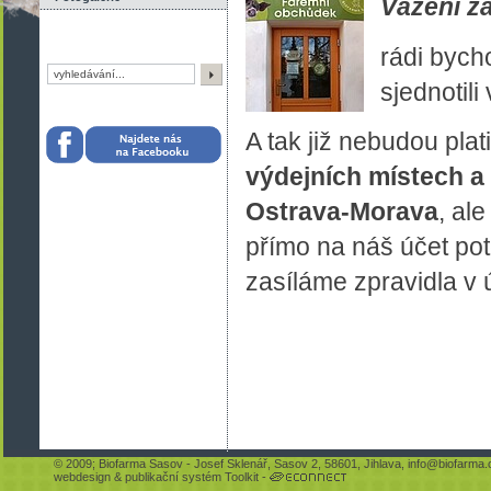
Vážení zá
rádi bych
sjednotili
A tak již nebudou plat
výdejních místech a
Ostrava-Morava
, al
přímo na náš účet pot
zasíláme zpravidla v 
© 2009;
Biofarma Sasov
- Josef Sklenář, Sasov 2, 58601, Jihlava,
info@biofarma.
webdesign
&
publikační systém Toolkit
-