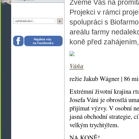
Zveme Vás na promít
Projekci v rámci proje
spolupráci s Biofarm
areálu farmy nedalek
koně před zahájením, 
Váňa
režie Jakub Wágner | 86 mi
Extrémní životní krajina rt
Josefa Váni je obrostlá u
přijímat výzvy. V osobní ne
jasná obchodní strategie, c
velkým trychtýřem.
NA KONĚ!