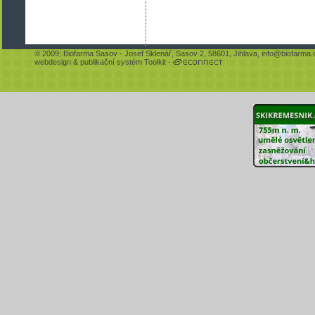
© 2009;
Biofarma Sasov
- Josef Sklenář, Sasov 2, 58601, Jihlava,
info@biofarma.
webdesign
&
publikační systém Toolkit
-