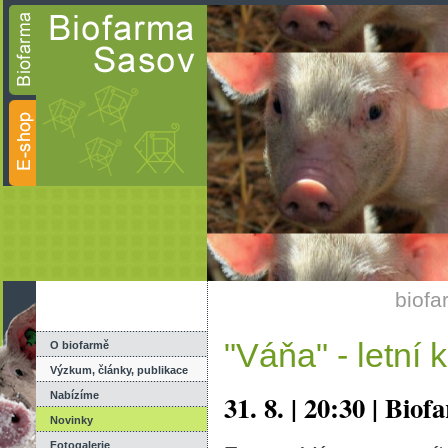
biofa
"Váňa" - letní
O biofarmě
Výzkum, články, publikace
31. 8. | 20:30 | Bio
Nabízíme
Novinky
Fotogalerie