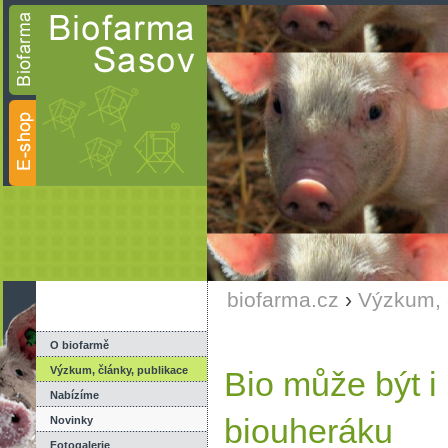
biofarma.cz
›
Výzkum, 
O biofarmě
Výzkum, články, publikace
Bio může být i
Nabízíme
biouheráku
Novinky
Fotogalerie