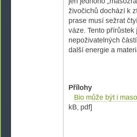
jen jednoho „masožrav
živočichů dochází k z
prase musí sežrat čtyř
váze. Tento přírůstek j
nepoživatelných část
další energie a materi
Přílohy
Bio může být i maso
kB, pdf]