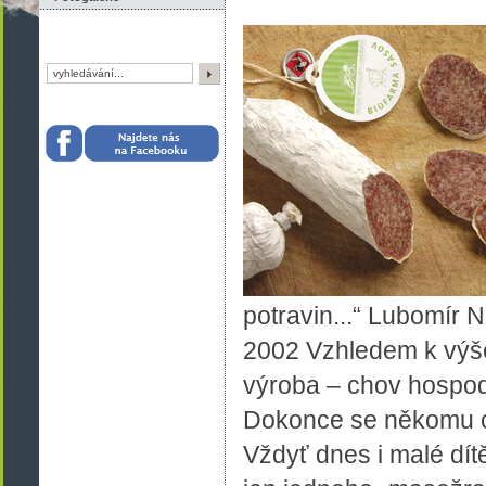
potravin...“ Lubomír N
2002 Vzhledem k výše 
výroba – chov hospodá
Dokonce se někomu ch
Vždyť dnes i malé dítě