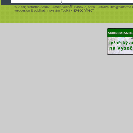
© 2009;
Biofarma Sasov
- Josef Sklenář, Sasov 2, 58601, Jihlava,
info@biofarma.
webdesign
&
publikační systém Toolkit
-