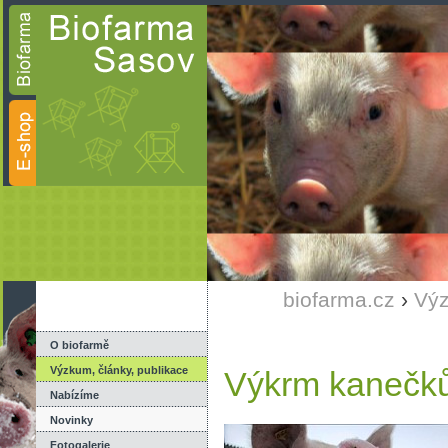
biofarma.cz
›
Výz
O biofarmě
Výzkum, články, publikace
Výkrm kanečků
Nabízíme
Novinky
Fotogalerie