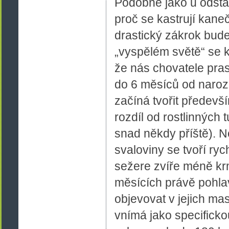
Podobně jako u odstav
proč se kastrují kan
drastický zákrok bude
„vyspělém světě“ se k
že nás chovatele pras
do 6 měsíců od naroz
začíná tvořit předevší
rozdíl od rostlinných 
snad někdy příště). 
svaloviny se tvoří ryc
sežere zvíře méně krm
měsících právě pohlav
objevovat v jejich mas
vnímá jako specificko