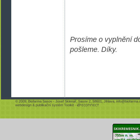
Prosíme o vyplnění do
pošleme. Díky.
© 2009;
Biofarma Sasov
- Josef Sklenář, Sasov 2, 58601, Jihlava,
info@biofarma.
webdesign
&
publikační systém Toolkit
-