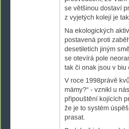
se většinou dostaví p
z vyjetých kolejí je t
Na ekologických aktivi
postavená proti zabě
desetiletích jiným sm
se otevírá pole neora
tak či onak jsou v biu
V roce 1998právě kvůl
mámy?“ - vznikl u ná
připouštění kojících 
že je to systém úspě
prasat.