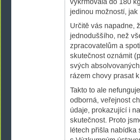
vykrmovala do 180 kg a
jedinou možností, jak
Určitě vás napadne, ž
jednoduššího, než v
zpracovatelům a spotř
skutečnost oznámit (p
svých absolvovaných 
rázem chovy prasat k
Takto to ale nefunguj
odborná, veřejnost ch
údaje, prokazující i n
skutečnost. Proto jsm
létech přišla nabídka
s Výzkumným ústavem