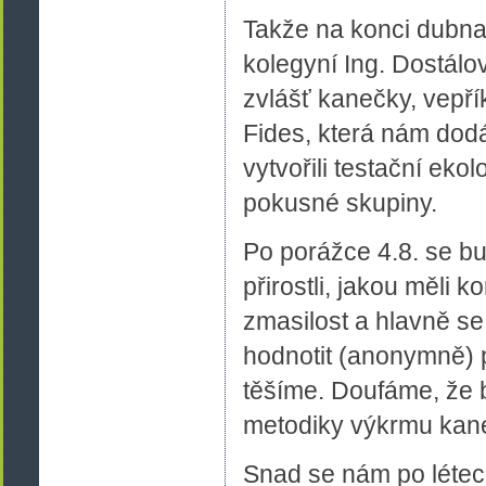
Takže na konci dubna
kolegyní Ing. Dostálo
zvlášť kanečky, vepří
Fides, která nám dod
vytvořili testační ek
pokusné skupiny.
Po porážce 4.8. se bu
přirostli, jakou měli 
zmasilost a hlavně se
hodnotit (anonymně) 
těšíme. Doufáme, že b
metodiky výkrmu kaneč
Snad se nám po létec