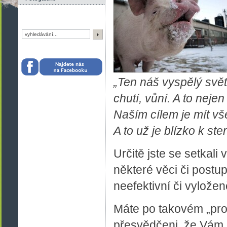
„Ten náš vyspělý svět
chutí, vůní. A to neje
Naším cílem je mít vše 
A to už je blízko k steri
Určitě jste se setkali
některé věci či postu
neefektivní či vylože
Máte po takovém „proh
přesvědčeni, že Vám 