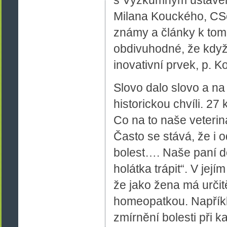
Milana Kouckého, CSc
známy a články k tomut
obdivuhodné, že když 
inovativní prvek, p. K
Slovo dalo slovo a na
historickou chvíli. 2
Co na to naše veterin
Často se stává, že i o
bolest…. Naše paní d
holátka trápit“. V jej
že jako žena má určit
homeopatkou. Napříkl
zmírnění bolesti při 